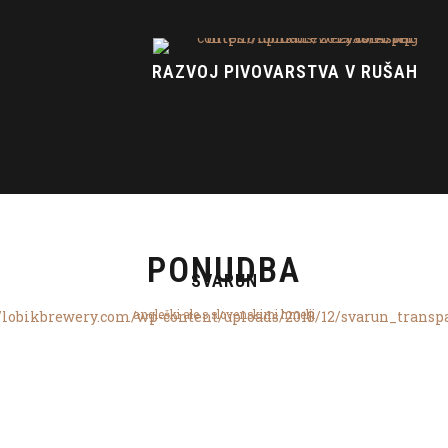
RAZVOJ PIVOVARSTVA V RUŠAH
PONUDBA
SVARUN
angleški ale s slovenskimi hmelji