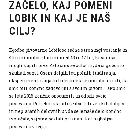
ZAČELO, KAJ POMENI
LOBIK IN KAJ JE NAŠ
CILJ?
Zgodba pivovarne Lobik se začne s treningi veslanja in
štirimi mulci, starimi med 15 in 17 let, ki si niso
mogli kupiti piva. Zato smo se odločili, da si ga bomo
skuhali sami. Osem dolgih let, polnih študiranja,
eksperimentiranja in trdega dela je moralo miniti, da
smo bili končno zadovoljni s svojim pivom. Tako smo
se leta 2016 končno opogumili in odprli svojo
pivovarno. Potrebni sta bili še dve leti velikih dolgov
in neplačanih delovnih ur, da se je naše delo končno
izplačalo, saj smo postali priznani kot najboljša
pivovarna v regiji.