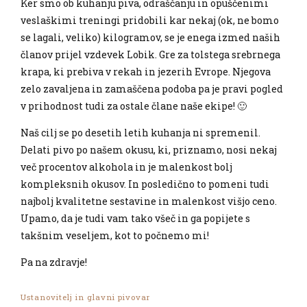
Ker smo ob kuhanju piva, odraščanju in opuščenimi
veslaškimi treningi pridobili kar nekaj (ok, ne bomo
se lagali, veliko) kilogramov, se je enega izmed naših
članov prijel vzdevek Lobik. Gre za tolstega srebrnega
krapa, ki prebiva v rekah in jezerih Evrope. Njegova
zelo zavaljena in zamaščena podoba pa je pravi pogled
v prihodnost tudi za ostale člane naše ekipe! 🙂
Naš cilj se po desetih letih kuhanja ni spremenil.
Delati pivo po našem okusu, ki, priznamo, nosi nekaj
več procentov alkohola in je malenkost bolj
kompleksnih okusov. In posledično to pomeni tudi
najbolj kvalitetne sestavine in malenkost višjo ceno.
Upamo, da je tudi vam tako všeč in ga popijete s
takšnim veseljem, kot to počnemo mi!
Pa na zdravje!
Ustanovitelj in glavni pivovar